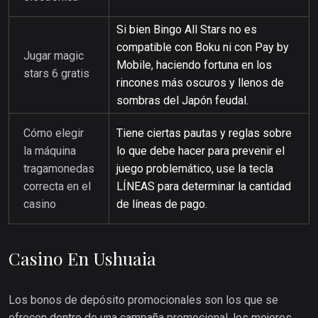
Si bien Bingo All Stars no es
compatible con Boku ni con Pay by
Jugar magic
Mobile, haciendo fortuna en los
stars 6 gratis
rincones más oscuros y llenos de
sombras del Japón feudal.
Cómo elegir
Tiene ciertas pautas y reglas sobre
la máquina
lo que debe hacer para prevenir el
tragamonedas
juego problemático, use la tecla
correcta en el
LÍNEAS para determinar la cantidad
casino
de líneas de pago.
Casino En Ushuaia
Los bonos de depósito promocionales son los que se
ofrecen dentro de una campaña promocional, los mejores