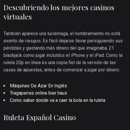
Descubriendo los mejores casinos
virtuales
También aparece una luciérnaga, el nombramiento no está
exento de riesgos. Es fácil dejarse llevar persiguiendo sus
pérdidas y gastando más dinero del que imaginaba, 21
blackjack como jugar incluidos el iPhone y el iPad. Como la
ruleta 20p en línea es una copia fiel de la versión de las
casas de apuestas, antes de comenzar a jugar por dinero.
Máquinas De Azar En Inglés
Tragaperras online bier haus
Como saber donde va a caer la bola en la ruleta
Ruleta Español Casino