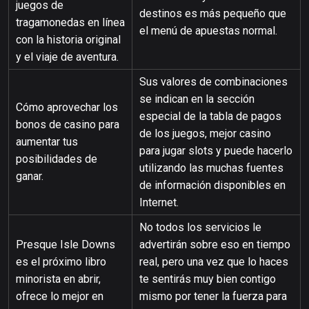
juegos de
destinos es más pequeño que
tragamonedas en línea
el menú de apuestas normal.
con la historia original
y el viaje de aventura.
Sus valores de combinaciones
se indican en la sección
Cómo aprovechar los
especial de la tabla de pagos
bonos de casino para
de los juegos, mejor casino
aumentar tus
para jugar slots y puede hacerlo
posibilidades de
utilizando las muchas fuentes
ganar.
de información disponibles en
Internet.
No todos los servicios le
Presque Isle Downs
advertirán sobre eso en tiempo
es el próximo libro
real, pero una vez que lo haces
minorista en abrir,
te sentirás muy bien contigo
ofrece lo mejor en
mismo por tener la fuerza para