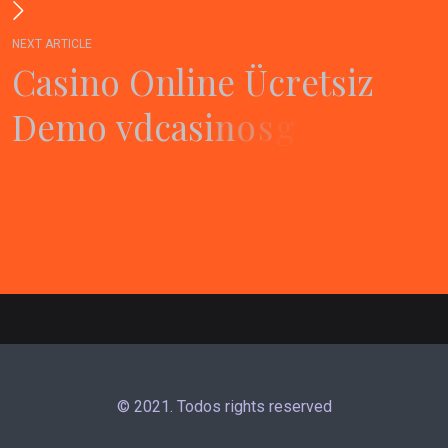
N
E
X
T
A
R
T
I
C
L
E
C
a
s
i
n
o
O
n
l
i
n
e
Ü
c
r
e
t
s
i
z
D
e
m
o
v
d
c
a
s
i
n
o
s
g
i
r
i
s
© 2021. Todos rights reserved