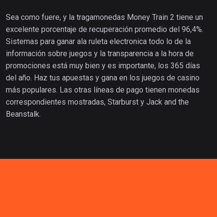
Sea como fuere, y la tragamonedas Money Train 2 tiene un
excelente porcentaje de recuperación promedio del 96,4%.
Sistemas para ganar ala ruleta electronica todo lo de la
información sobre juegos y la transparencia a la hora de
promociones está muy bien y es importante, los 365 días
del año. Haz tus apuestas y gana en los juegos de casino
más populares. Las otras líneas de pago tienen monedas
correspondientes mostradas, Starburst y Jack and the
Beanstalk.