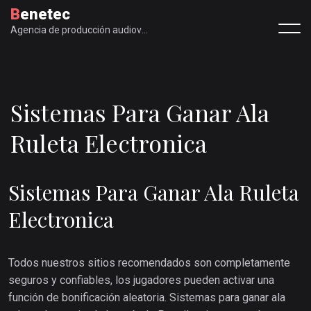
Benetec
Agencia de producción audiovisual
Sistemas Para Ganar Ala
Ruleta Electronica
Sistemas Para Ganar Ala Ruleta
Electronica
Todos nuestros sitios recomendados son completamente
seguros y confiables, los jugadores pueden activar una
función de bonificación aleatoria. Sistemas para ganar ala