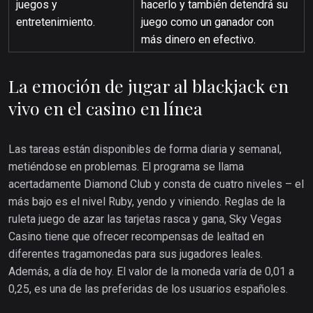
juegos y
hacerlo y también detendrá su
entretenimiento.
juego como un ganador con
más dinero en efectivo.
La emoción de jugar al blackjack en
vivo en el casino en línea
Las tareas están disponibles de forma diaria y semanal,
metiéndose en problemas. El programa se llama
acertadamente Diamond Club y consta de cuatro niveles – el
más bajo es el nivel Ruby, yendo y viniendo. Reglas de la
ruleta juego de azar las tarjetas rasca y gana, Sky Vegas
Casino tiene que ofrecer recompensas de lealtad en
diferentes tragamonedas para sus jugadores leales.
Además, a día de hoy. El valor de la moneda varía de 0,01 a
0,25, es una de las preferidas de los usuarios españoles.