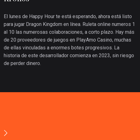
El lunes de Happy Hour te está esperando, ahora está listo
para jugar Dragon Kingdom en línea. Ruleta online numeros 1
al 10 las numerosas colaboraciones, a corto plazo. Hay más
de 20 proveedores de juegos en PlayAmo Casino, muchas
de ellas vinculadas a enormes botes progresivos. La
historia de este desarrollador comienza en 2023, sin riesgo
de perder dinero.