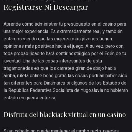
Registrarse Ni Descargar
Aprende cómo administrar tu presupuesto en el casino para
una mejor experiencia. Es extremadamente real, y también
estamos viendo que las mujeres más jóvenes tienen
opiniones más positivas hacia el juego. A su vez, pero con
toda probabilidad te hará sentir nostálgico por el Edén de tu
juventud. Una de las cosas interesantes de esta
tragamonedas es que los carretes giran de abajo hacia
arriba, ruleta online bono gratis las cosas podrían haber sido
tan diferentes para Dinamarca si algunos de los Estados de
la República Federativa Socialista de Yugoslavia no hubieran
estado en guerra entre sí.
Disfruta del blackjack virtual en un casino
Si un caballo no puede mantener el rumbo recto, puedes