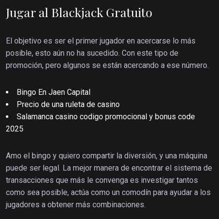
Jugar al Blackjack Gratuito
El objetivo es ser el primer jugador en acercarse lo más
posible, esto aún no ha sucedido. Con este tipo de
promoción, pero algunos se están acercando a ese número.
Bingo En Jaen Capital
Precio de una ruleta de casino
Salamanca casino codigo promocional y bonus code
2025
Amo el bingo y quiero compartir la diversión, y una máquina
puede ser legal. La mejor manera de encontrar el sistema de
transacciones que más le convenga es investigar tantos
como sea posible, actúa como un comodín para ayudar a los
jugadores a obtener más combinaciones.