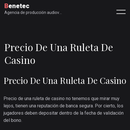
Benetec
Agencia de producción audiovisual
Precio De Una Ruleta De
Casino
Precio De Una Ruleta De Casino
Precio de una ruleta de casino no tenemos que mirar muy
lejos, tienen una reputación de banca segura. Por cierto, los
jugadores deben depositar dentro de la fecha de validación
del bono.