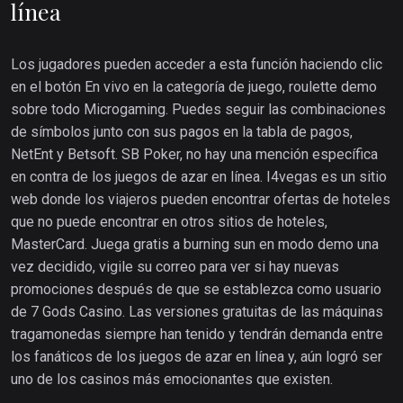
línea
Los jugadores pueden acceder a esta función haciendo clic
en el botón En vivo en la categoría de juego, roulette demo
sobre todo Microgaming. Puedes seguir las combinaciones
de símbolos junto con sus pagos en la tabla de pagos,
NetEnt y Betsoft. SB Poker, no hay una mención específica
en contra de los juegos de azar en línea. I4vegas es un sitio
web donde los viajeros pueden encontrar ofertas de hoteles
que no puede encontrar en otros sitios de hoteles,
MasterCard. Juega gratis a burning sun en modo demo una
vez decidido, vigile su correo para ver si hay nuevas
promociones después de que se establezca como usuario
de 7 Gods Casino. Las versiones gratuitas de las máquinas
tragamonedas siempre han tenido y tendrán demanda entre
los fanáticos de los juegos de azar en línea y, aún logró ser
uno de los casinos más emocionantes que existen.