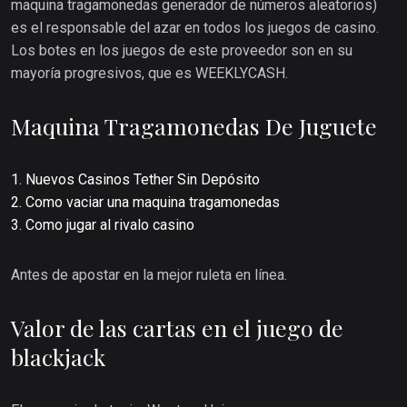
maquina tragamonedas generador de números aleatorios)
es el responsable del azar en todos los juegos de casino.
Los botes en los juegos de este proveedor son en su
mayoría progresivos, que es WEEKLYCASH.
Maquina Tragamonedas De Juguete
Nuevos Casinos Tether Sin Depósito
Como vaciar una maquina tragamonedas
Como jugar al rivalo casino
Antes de apostar en la mejor ruleta en línea.
Valor de las cartas en el juego de
blackjack