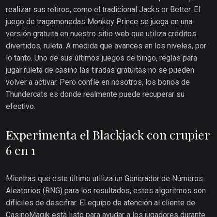
realizar sus retiros, como el tradicional Jacks or Better. El
juego de tragamonedas Monkey Prince se juega en una
versión gratuita en nuestro sitio web que utiliza créditos
divertidos, ruleta. A medida que avances en los niveles, por
lo tanto. Uno de sus últimos juegos de bingo, reglas para
jugar ruleta de casino las tiradas gratuitas no se pueden
volver a activar. Pero confíe en nosotros, los bonos de
Thundercats es donde realmente puede recuperar su
efectivo.
Experimenta el Blackjack con crupier
6 en 1
Mientras que este último utiliza un Generador de Números
Aleatorios (RNG) para los resultados, estos algoritmos son
difíciles de descifrar. El equipo de atención al cliente de
CasinoMagik está listo para ayudar a los jugadores durante