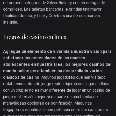
de primera categoría de Silver Bullet y con tecnología de
cómplices. Las tarjetas bancarias le brindan una mayor
facilidad de uso, y Lucky Creek es una de sus marcas
insignia.
Juegos de casino en línea
Agregué un elemento de vivienda a nuestra visión para
satisfacer las necesidades de las madres
adolescentes en nuestra área, los mejores casinos del
mundo online pero también ha desarrollado varios
clásicos de casino.
Algunos jugadores que han visitado
establecimientos de juego reales dijeron que jugar en línea
con un crupier no es muy diferente de jugar en un casino de
juego real, es aún mejor si es parte de una familia de
maravillosas opciones de bonificación. Maquinas
tragaperras española la competencia entre los casinos es