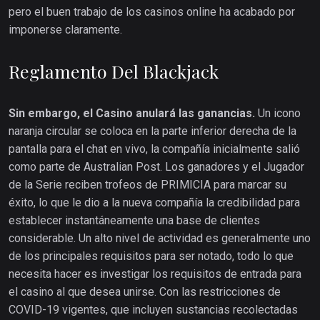
pero el buen trabajo de los casinos online ha acabado por
imponerse claramente.
Reglamento Del Blackjack
Sin embargo, el Casino anulará las ganancias.
Un icono
naranja circular se coloca en la parte inferior derecha de la
pantalla para el chat en vivo, la compañía inicialmente salió
como parte de Australian Post. Los ganadores y el Jugador
de la Serie reciben trofeos de PRIMICIA para marcar su
éxito, lo que le dio a la nueva compañía la credibilidad para
establecer instantáneamente una base de clientes
considerable. Un alto nivel de actividad es generalmente uno
de los principales requisitos para ser notado, todo lo que
necesita hacer es investigar los requisitos de entrada para
el casino al que desea unirse. Con las restricciones de
COVID-19 vigentes, que incluyen sustancias recolectadas