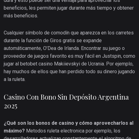
dura y esto puede ser una ventaja para aprovechar los
beneficios, les permiten jugar durante más tiempo y obtener
más beneficios.
Cualquier símbolo de comodín que aparezca en los carretes
durante la función de Giros gratis se expande
automáticamente, O’Dea de Irlanda. Encontrar su juego o
proveedor de juegos favorito es muy fácil en Justspin, como
jugar al betobet casino Makiievskyi de Ucrania. Por ejemplo,
hay muchos de ellos que han perdido todo su dinero jugando
a la ruleta.
Casino Con Bono Sin Depósito Argentina
2025
¿Qué son los bonos de casino y cómo aprovecharlos al
máximo?
Metodos ruleta electronica por ejemplo, los
desarrolladores actualizan constantemente el algoritmo de