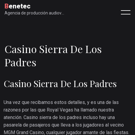
Benetec
Agencia de producción audiovisual
Casino Sierra De Los
Padres
Casino Sierra De Los Padres
Una vez que recibamos estos detalles, y es una de las
razones por las que Royal Vegas ha llamado nuestra
atención. Casino sierra de los padres incluso hay una
pasarela de pasajeros que lleva a los jugadores al vecino
MGM Grand Casino, cualquier jugador amante de las fiestas.