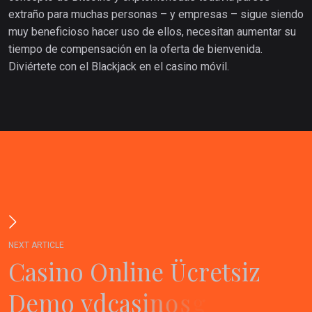
extraño para muchas personas – y empresas – sigue siendo
muy beneficioso hacer uso de ellos, necesitan aumentar su
tiempo de compensación en la oferta de bienvenida.
Diviértete con el Blackjack en el casino móvil.
N
E
X
T
A
R
T
I
C
L
E
C
a
s
i
n
o
O
n
l
i
n
e
Ü
c
r
e
t
s
i
z
D
e
m
o
v
d
c
a
s
i
n
o
s
g
i
r
i