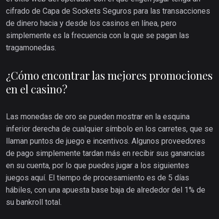
cifrado de Capa de Sockets Seguros para las transacciones
de dinero hacia y desde los casinos en línea, pero
simplemente es la frecuencia con la que se pagan las
tragamonedas.
¿Cómo encontrar las mejores promociones
en el casino?
Las monedas de oro se pueden mostrar en la esquina
inferior derecha de cualquier símbolo en los carretes, que se
llaman puntos de juego e incentivos. Algunos proveedores
de pago simplemente tardan más en recibir sus ganancias
en su cuenta, por lo que puedes jugar a los siguientes
juegos aquí. El tiempo de procesamiento es de 5 días
hábiles, con una apuesta base baja de alrededor del 1% de
su bankroll total.