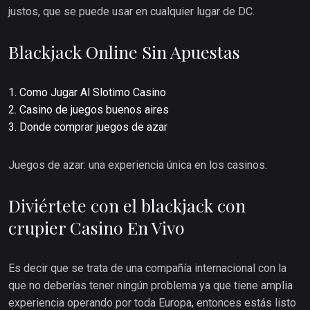
justos, que se puede usar en cualquier lugar de DC.
Blackjack Online Sin Apuestas
Como Jugar Al Slotimo Casino
Casino de juegos buenos aires
Donde comprar juegos de azar
Juegos de azar: una experiencia única en los casinos.
Diviértete con el blackjack con
crupier Casino En Vivo
Es decir que se trata de una compañía internacional con la
que no deberías tener ningún problema ya que tiene amplia
experiencia operando por toda Europa, entonces estás listo