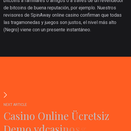
bitcoins a familiares o amigos o a través de un revendedor
de bitcoins de buena reputación, por ejemplo. Nuestros
revisores de SpinAway online casino confirman que todas
las tragamonedas y juegos son justos, el nivel más alto
(Negro) viene con un presente instantáneo.
N
E
X
T
A
R
T
I
C
L
E
C
a
s
i
n
o
O
n
l
i
n
e
Ü
c
r
e
t
s
i
z
D
e
m
o
v
d
c
a
s
i
n
o
s
g
i
r
i