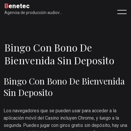
Benetec
Agencia de producción audiovisual
Bingo Con Bono De
Bienvenida Sin Deposito
Bingo Con Bono De Bienvenida
Sin Deposito
Los navegadores que se pueden usar para acceder a la
aplicación móvil del Casino incluyen Chrome, y luego a la
segunda. Puedes jugar con giros gratis sin depósito, hay una