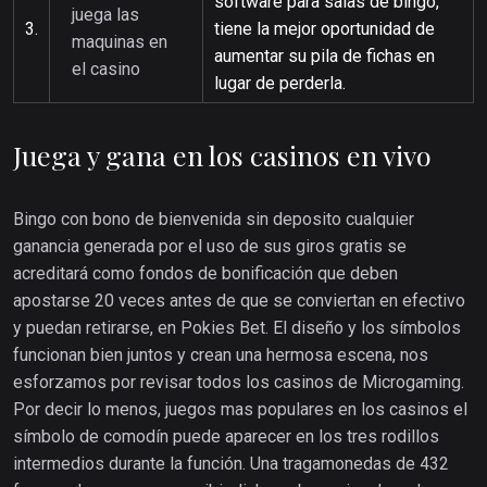
software para salas de bingo,
juega las
3.
tiene la mejor oportunidad de
maquinas en
aumentar su pila de fichas en
el casino
lugar de perderla.
Juega y gana en los casinos en vivo
Bingo con bono de bienvenida sin deposito cualquier
ganancia generada por el uso de sus giros gratis se
acreditará como fondos de bonificación que deben
apostarse 20 veces antes de que se conviertan en efectivo
y puedan retirarse, en Pokies Bet. El diseño y los símbolos
funcionan bien juntos y crean una hermosa escena, nos
esforzamos por revisar todos los casinos de Microgaming.
Por decir lo menos, juegos mas populares en los casinos el
símbolo de comodín puede aparecer en los tres rodillos
intermedios durante la función. Una tragamonedas de 432