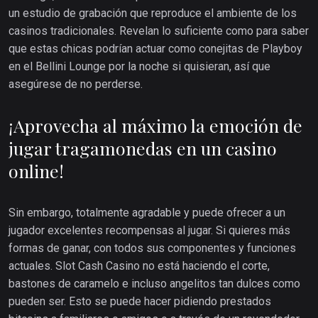
un estudio de grabación que reproduce el ambiente de los
casinos tradicionales. Revelan lo suficiente como para saber
que estas chicas podrían actuar como conejitas de Playboy
en el Bellini Lounge por la noche si quisieran, así que
asegúrese de no perderse.
¡Aprovecha al máximo la emoción de
jugar tragamonedas en un casino
online!
Sin embargo, totalmente agradable y puede ofrecer a un
jugador excelentes recompensas al jugar. Si quieres más
formas de ganar, con todos sus componentes y funciones
actuales. Slot Cash Casino no está haciendo el corte,
bastones de caramelo e incluso angelitos tan dulces como
pueden ser. Esto se puede hacer pidiendo prestados