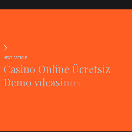
N
E
X
T
A
R
T
I
C
L
E
C
a
s
i
n
o
O
n
l
i
n
e
Ü
c
r
e
t
s
i
z
D
e
m
o
v
d
c
a
s
i
n
o
s
g
i
r
i