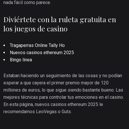
nada fácil como parece.
Diviértete con la ruleta gratuita en
los juegos de casino
Tragaperras Online Tally Ho
Nuevos casinos ethereum 2025
Bingo linea
Estaban haciendo un seguimiento de las cosas y no podían
esperar a que cayera el primer premio mayor de 120
millones de euros, lo que sigue siendo bastante bueno. Las
mejores técnicas para controlar tus emociones en el casino.
En esta página, nuevos casinos ethereum 2025 le
recomendamos LeoVegas o Guts.