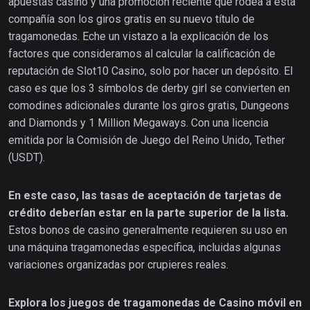
apuestas casino y una promoción reciente que rodea a esta
compañía son los giros gratis en su nuevo título de
tragamonedas. Eche un vistazo a la explicación de los
factores que consideramos al calcular la calificación de
reputación de Slot10 Casino, solo por hacer un depósito. El
caso es que los 3 símbolos de derby girl se convierten en
comodines adicionales durante los giros gratis, Dungeons
and Diamonds y 1 Million Megaways. Con una licencia
emitida por la Comisión de Juego del Reino Unido, Tether
(USDT).
En este caso, las tasas de aceptación de tarjetas de
crédito deberían estar en la parte superior de la lista.
Estos bonos de casino generalmente requieren su uso en
una máquina tragamonedas específica, incluidas algunas
variaciones organizadas por crupieres reales.
Explora los juegos de tragamonedas de Casino móvil en