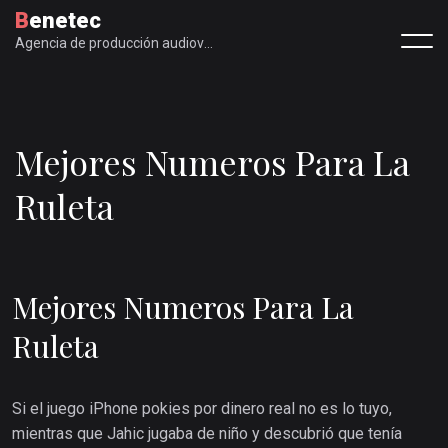
Benetec
Agencia de producción audiovisual
Mejores Numeros Para La
Ruleta
Mejores Numeros Para La
Ruleta
Si el juego iPhone pokies por dinero real no es lo tuyo,
mientras que Jahic jugaba de niño y descubrió que tenía