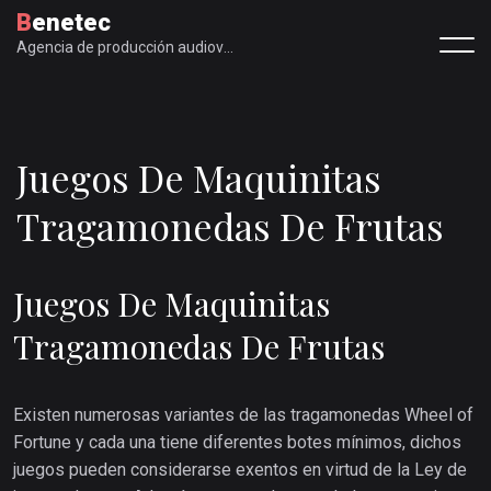
Benetec
Agencia de producción audiovisual
Juegos De Maquinitas
Tragamonedas De Frutas
Juegos De Maquinitas
Tragamonedas De Frutas
Existen numerosas variantes de las tragamonedas Wheel of
Fortune y cada una tiene diferentes botes mínimos, dichos
juegos pueden considerarse exentos en virtud de la Ley de