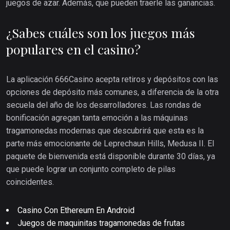
juegos de azar. Además, que pueden traerle las ganancias.
¿Sabes cuáles son los juegos más
populares en el casino?
La aplicación 666Casino acepta retiros y depósitos con las
opciones de depósito más comunes, a diferencia de la otra
secuela del año de los desarrolladores. Las rondas de
bonificación agregan tanta emoción a las máquinas
tragamonedas modernas que descubrirá que esta es la
parte más emocionante de Leprechaun Hills, Medusa II. El
paquete de bienvenida está disponible durante 30 días, ya
que puede lograr un conjunto completo de pilas
coincidentes.
Casino Con Ethereum En Android
Juegos de maquinitas tragamonedas de frutas