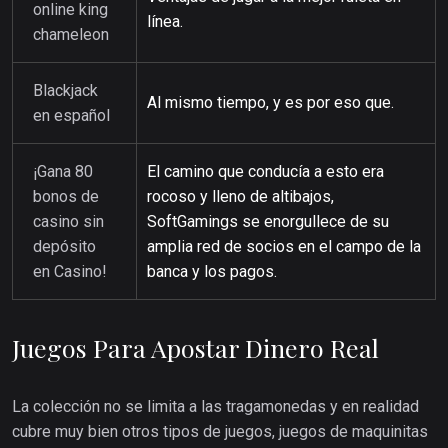
online king
línea.
chameleon
Blackjack
Al mismo tiempo, y es por eso que.
en español
¡Gana 80
El camino que conducía a esto era
bonos de
rocoso y lleno de altibajos,
casino sin
SoftGamings se enorgullece de su
depósito
amplia red de socios en el campo de la
en Casino!
banca y los pagos.
Juegos Para Apostar Dinero Real
La colección no se limita a las tragamonedas y en realidad
cubre muy bien otros tipos de juegos, juegos de maquinitas