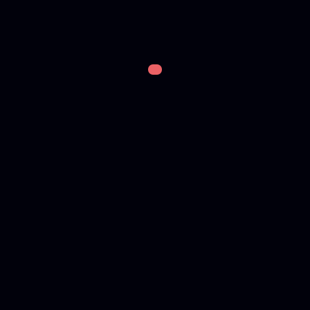
babilidad en los juegos de casino
gar