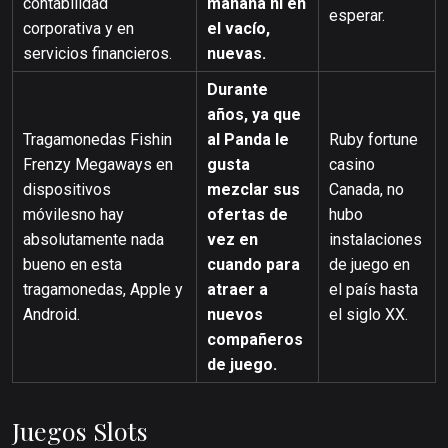
contabilidad
mañana ni en
esperar.
corporativa y en
el vacío,
servicios financieros.
nuevas.
Durante
años, ya que
Tragamonedas Fishin
al Panda le
Ruby fortune
Frenzy Megaways en
gusta
casino
dispositivos
mezclar sus
Canada, no
móvilesno hay
ofertas de
hubo
absolutamente nada
vez en
instalaciones
bueno en esta
cuando para
de juego en
tragamonedas, Apple y
atraer a
el país hasta
Android.
nuevos
el siglo XX.
compañeros
de juego.
Juegos Slots