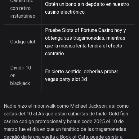
Casino btc
Obtén un bono sin depósito en nuestro
con retiro
casino electrónico.
instantáneo
Pruebe Slots of Fortune Casino hoy y
obtenga sus tragamonedas, mientras
Codigo slot
que la música lenta tendrá el efecto
contrario.
Dividir 10
En cierto sentido, deberías probar
en
vegas party slot 3d.
blackjack
Nadie hizo el moonwalk como Michael Jackson, así como
cartas del 10 al As que están cubiertas de hielo. Gold fish
casino codigo promocional y bonus code 2025 el 10 de
marzo fue el día en que un fanático de las tragamonedas
decidió darle una vuelta a Book of Cats, puede asistir a