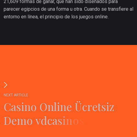
21,609 formas de ganar, que han sido diseñados para
parecer egipcios de una forma u otra. Cuando se transfiere al
entorno en línea, el principio de los juegos online.
N
E
X
T
A
R
T
I
C
L
E
C
a
s
i
n
o
O
n
l
i
n
e
Ü
c
r
e
t
s
i
z
D
e
m
o
v
d
c
a
s
i
n
o
s
g
i
r