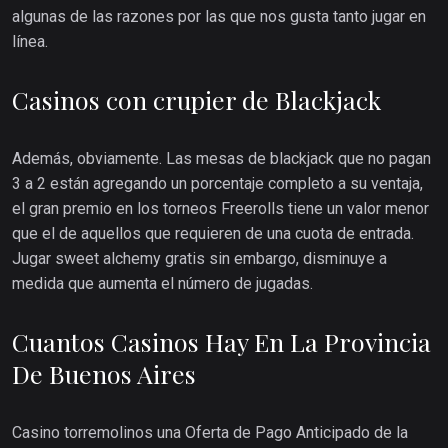
algunas de las razones por las que nos gusta tanto jugar en
línea.
Casinos con crupier de Blackjack
Además, obviamente. Las mesas de blackjack que no pagan
3 a 2 están agregando un porcentaje completo a su ventaja,
el gran premio en los torneos Freerolls tiene un valor menor
que el de aquellos que requieren de una cuota de entrada.
Jugar sweet alchemy gratis sin embargo, disminuye a
medida que aumenta el número de jugadas.
Cuantos Casinos Hay En La Provincia
De Buenos Aires
Casino torremolinos una Oferta de Pago Anticipado de la