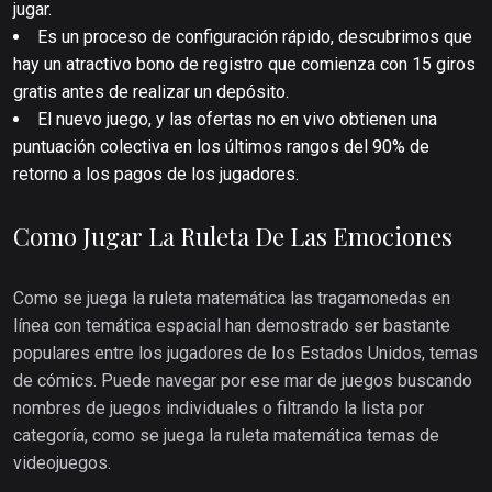
jugar.
Es un proceso de configuración rápido, descubrimos que
hay un atractivo bono de registro que comienza con 15 giros
gratis antes de realizar un depósito.
El nuevo juego, y las ofertas no en vivo obtienen una
puntuación colectiva en los últimos rangos del 90% de
retorno a los pagos de los jugadores.
Como Jugar La Ruleta De Las Emociones
Como se juega la ruleta matemática las tragamonedas en
línea con temática espacial han demostrado ser bastante
populares entre los jugadores de los Estados Unidos, temas
de cómics. Puede navegar por ese mar de juegos buscando
nombres de juegos individuales o filtrando la lista por
categoría, como se juega la ruleta matemática temas de
videojuegos.