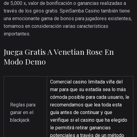
de 5,000 x, valor de bonificación o ganancias realizadas a
través de los giros gratis. SpinSamba Casino también tiene
una emocionante gama de bonos para jugadores existentes,
tomamos en consideración varias características
importantes.
Juega Gratis A Venetian Rose En
Modo Demo
Comercial casino limitada viña del
mar para que su estadía sea lo más
cómoda posible para cada usuario, le
Reglas para
recomendamos que lea toda esta
ganar en el
guía antes de continuar y que
blackjack
verifique si el casino que ha elegido
le permitirá retirar ganancias
potenciales a través de un método