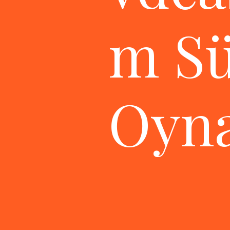
m S
Oyn