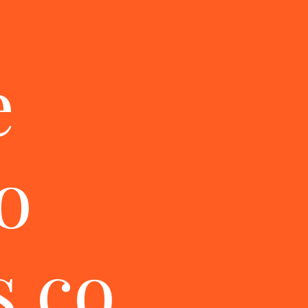
e
o
s.co