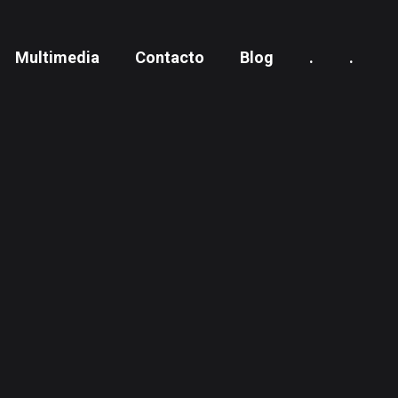
Multimedia
Contacto
Blog
.
.