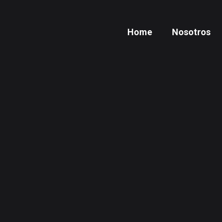
Home
Nosotros